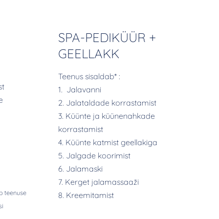
SPA-PEDIKÜÜR +
GEELLAKK
Teenus sisaldab* :
st
1. Jalavanni
e
2. Jalataldade korrastamist
3. Küünte ja küünenahkade
korrastamist
4. Küünte katmist geellakiga
5. Jalgade koorimist
6. Jalamaski
7. Kerget jalamassaaži
b teenuse
8. Kreemitamist
si