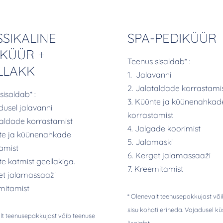
SSIKALINE
SPA-PEDIKÜÜR
IKÜÜR +
Teenus sisaldab* :
LLAKK
1. Jalavanni
2. Jalataldade korrastami
sisaldab* :
3. Küünte ja küünenahkad
dusel jalavanni
korrastamist
taldade korrastamist
4. Jalgade koorimist
nte ja küünenahkade
5. Jalamaski
amist
6. Kerget jalamassaaži
te katmist geellakiga.
7. Kreemitamist
et jalamassaaži
mitamist
* Olenevalt teenusepakkujast või
sisu kohati erineda. Vajadusel kü
lt teenusepakkujast võib teenuse
lisainfot.