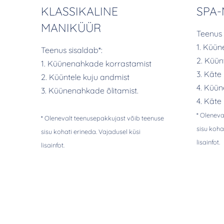
KLASSIKALINE
SPA
MANIKÜÜR
Teenus 
1. Küü
Teenus sisaldab*:
2. Küün
1. Küünenahkade korrastamist
3. Käte
2. Küüntele kuju andmist
4. Küün
3. Küünenahkade õlitamist.
4. Käte
* Oleneva
* Olenevalt teenusepakkujast võib teenuse
sisu koha
sisu kohati erineda. Vajadusel küsi
lisainfot.
lisainfot.