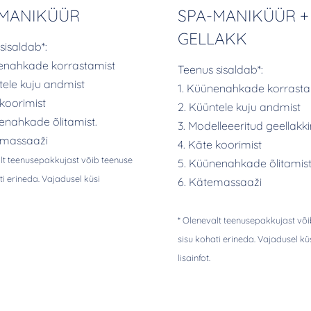
-MANIKÜÜR
SPA-MANIKÜÜR +
GELLAKK
sisaldab*:
nenahkade korrastamist
Teenus sisaldab*:
tele kuju andmist
1. Küünenahkade korrasta
 koorimist
2. Küüntele kuju andmist
enahkade õlitamist.
3. Modelleeeritud geellakki
 massaaži
4. Käte koorimist
lt teenusepakkujast võib teenuse
5. Küünenahkade õlitamis
ti erineda. Vajadusel küsi
6. Kätemassaaži
* Olenevalt teenusepakkujast või
sisu kohati erineda. Vajadusel kü
lisainfot.