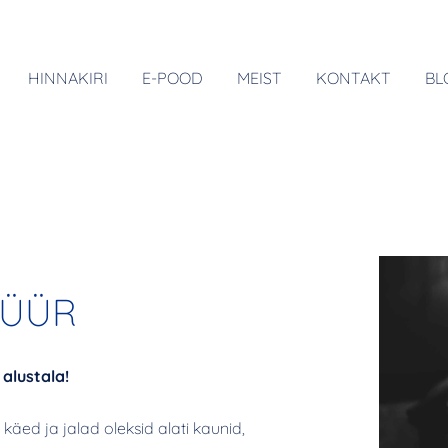
HINNAKIRI
E-POOD
MEIST
KONTAKT
BL
KÜÜR
 alustala!
käed ja jalad oleksid alati kaunid,