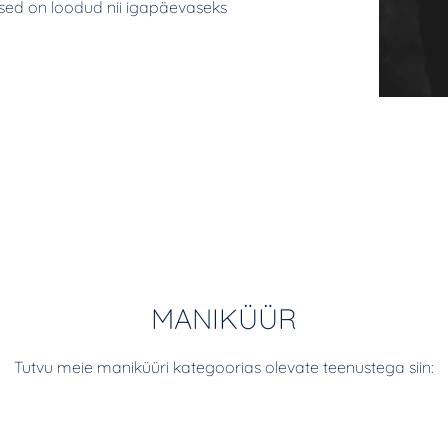
used on loodud nii igapäevaseks
MANIKÜÜR
Tutvu meie maniküüri kategoorias olevate teenustega siin: