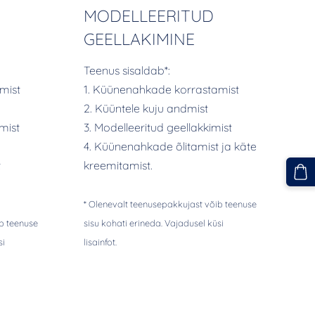
MODELLEERITUD
GEELLAKIMINE
Teenus sisaldab*:
mist
1. Küünenahkade korrastamist
2. Küüntele kuju andmist
mist
3. Modelleeritud geellakkimist
4. Küünenahkade õlitamist ja käte
t
kreemitamist.
* Olenevalt teenusepakkujast võib teenuse
b teenuse
sisu kohati erineda. Vajadusel küsi
si
lisainfot.