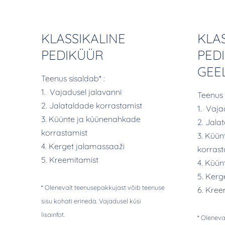
KLASSIKALINE
KLA
PEDIKÜÜR
PED
GEE
Teenus sisaldab* :
1. Vajadusel jalavanni
Teenus 
2. Jalataldade korrastamist
1. Vaja
3. Küünte ja küünenahkade
2. Jala
korrastamist
3. Küü
4. Kerget jalamassaaži
korrast
5. Kreemitamist
4. Küün
5. Kerg
* Olenevalt teenusepakkujast võib teenuse
6. Kree
sisu kohati erineda. Vajadusel küsi
lisainfot.
* Oleneva